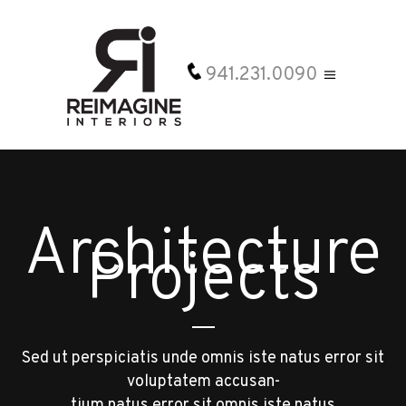
941.231.0090
Architecture
Projects
Sed ut perspiciatis unde omnis iste natus error sit
voluptatem accusan-
tium natus error sit omnis iste natus